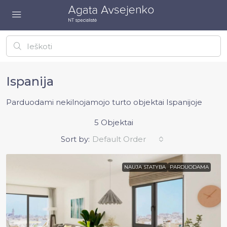
Ispanija
Parduodami nekilnojamojo turto objektai Ispanijoje
5 Objektai
Sort by:
Default Order
NAUJA STATYBA
PARDUODAMA