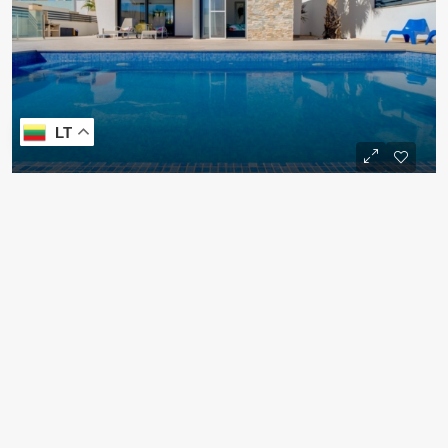
LT
Vieno aukšto vila Ispanijoje su
baseinu ir terasa ant stogo
520.000€
VILA
3
2
1
94
m²