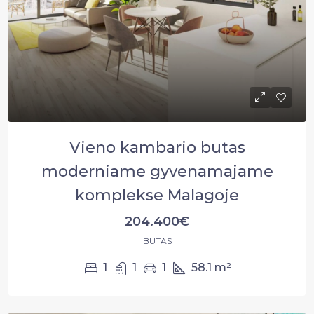
Vieno kambario butas
moderniame gyvenamajame
komplekse Malagoje
204.400€
BUTAS
1
1
1
58.1
m²