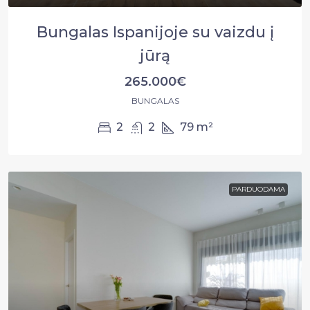
Bungalas Ispanijoje su vaizdu į
jūrą
265.000€
BUNGALAS
2
2
79
m²
PARDUODAMA