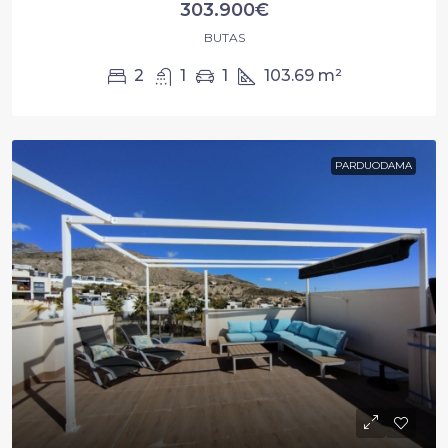
303.900€
BUTAS
2
1
1
103.69
m²
PARDUODAMA