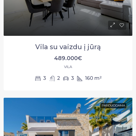
Vila su vaizdu į jūrą
489.000€
VILA
3
2
3
160
m²
PARDUODAMA