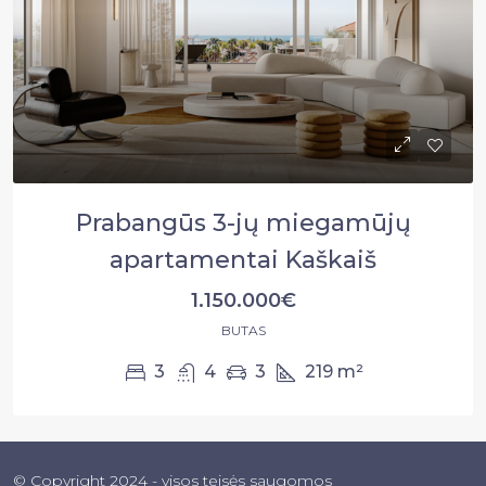
Prabangūs 3-jų miegamūjų
apartamentai Kaškaiš
1.150.000€
BUTAS
3
4
3
219
m²
© Copyright 2024 - visos teisės saugomos