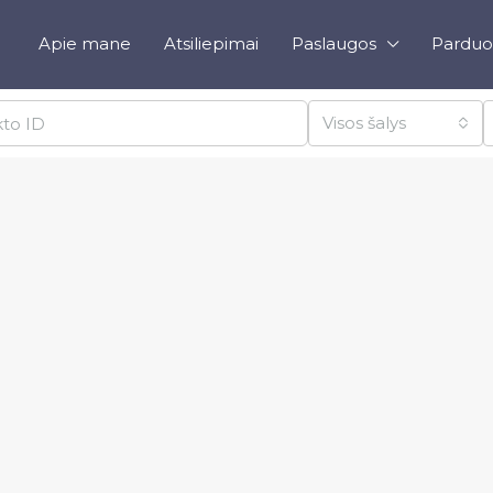
Apie mane
Atsiliepimai
Paslaugos
Parduo
Visos šalys