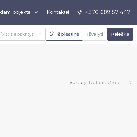
+370 689 57 447
dami objektai
Kontaktai
Visos apskritys
Išplėstinė
Išvalyti
Paieška
Sort by:
Default Order