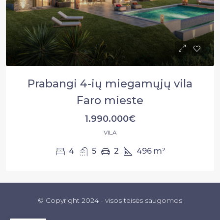
Prabangi 4-ių miegamųjų vila
Faro mieste
1.990.000€
VILA
4
5
2
496
m²
© Copyright 2024 - visos teisės saugomos