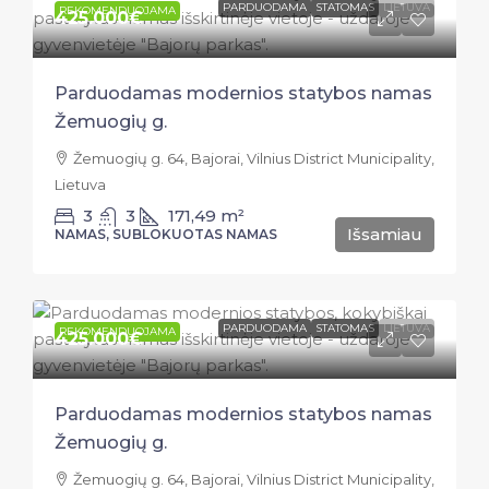
PARDUODAMA
STATOMAS
LIETUVA
REKOMENDUOJAMA
425.000€
Parduodamas modernios statybos namas
Žemuogių g.
Žemuogių g. 64, Bajorai, Vilnius District Municipality,
Lietuva
3
3
171,49
m²
Išsamiau
NAMAS, SUBLOKUOTAS NAMAS
PARDUODAMA
STATOMAS
LIETUVA
REKOMENDUOJAMA
425.000€
Parduodamas modernios statybos namas
Žemuogių g.
Žemuogių g. 64, Bajorai, Vilnius District Municipality,