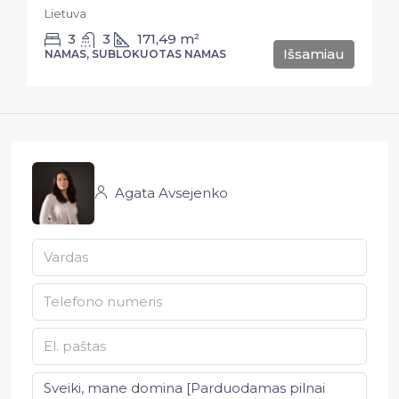
Lietuva
3
3
171,49
m²
Išsamiau
NAMAS, SUBLOKUOTAS NAMAS
Agata Avsejenko