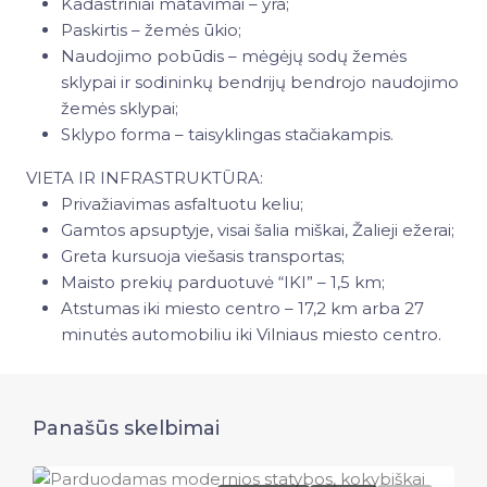
Kadastriniai matavimai – yra;
Paskirtis – žemės ūkio;
Naudojimo pobūdis – mėgėjų sodų žemės
sklypai ir sodininkų bendrijų bendrojo naudojimo
žemės sklypai;
Sklypo forma – taisyklingas stačiakampis.
VIETA IR INFRASTRUKTŪRA:
Privažiavimas asfaltuotu keliu;
Gamtos apsuptyje, visai šalia miškai, Žalieji ežerai;
Greta kursuoja viešasis transportas;
Maisto prekių parduotuvė “IKI” – 1,5 km;
Atstumas iki miesto centro – 17,2 km arba 27
minutės automobiliu iki Vilniaus miesto centro.
Panašūs skelbimai