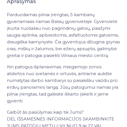
Aprašymas
Parduodamas pilnai įrengtas, 5 kambarių
gyvenamasis namas Balsių gyvenvietėje. Gyvenvietė
įkurta nuošaliau nuo pagrindinių gatvių, pasižymi
saugia aplinka, apšviestomis, asfaltuotomis gatvėmis,
draugiška kaimynyste. Čia gyventojus džiugina grynas
oras, miškų ir žalumos, bei ežerų apsuptis, galimybė
greitai ir patogiai pasiekti Vilniaus miesto centrą.
Itin patogus išplanavimas: miegamojo zonos
atskirtos nuo svetainės ir virtuvės, antrame aukšte
numatytas darbo kambarys su pasakišku vaizdu pro
erdvų panoraminį langą. Jūsų patogumui namas yra
pilnai įrengtas, tad galėsite iškarto įsikelti ir jame
gyventi.
Galbūt šis pasiūlymas kaip tik Jums?
DĖL IŠSAMESNĖS INFORMACIJOS SKAMBINKITE
JUMS PATOGIU METU I-VII NUO 9 iki 22 VAL.