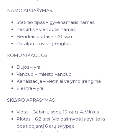
NAMO APRAŠYMAS:
Statinio tipas – gyvenamasis namas;
Paskirtis – vienbutis namas;
Bendras plotas – 170 kv.m.;
Patalpų stovis – įrengtas.
KOMUNIKACIJOS:
Dujos – yra;
Vanduo – miesto vanduo;
Kanalizacija – vietiniai valymo įrenginiai;
Elektra – yra.
SKLYPO APRAŠYMAS:
Vieta – Babinių sodų 15-oji g. 4, Vilnius;
Plotas – 6,2 arai (yra galimybė įsigyti šalia
besiribojantį 6 arų sklypą);