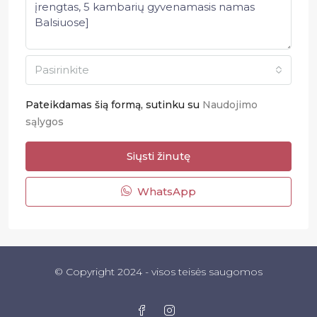
Pasirinkite
Pateikdamas šią formą, sutinku su
Naudojimo
sąlygos
Siųsti žinutę
WhatsApp
© Copyright 2024 - visos teisės saugomos